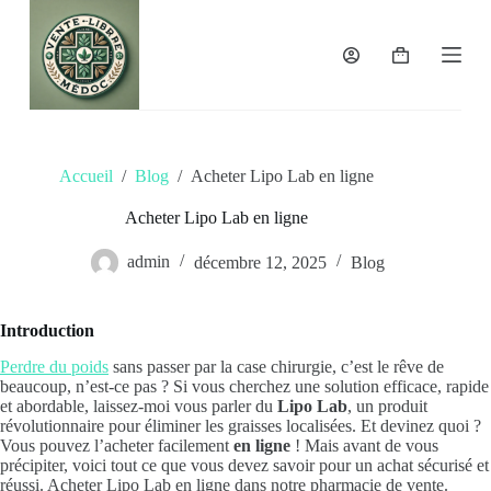
P
a
s
Panier
s
d’achat
e
r
a
u
Accueil
/
Blog
/
Acheter Lipo Lab en ligne
c
o
n
Acheter Lipo Lab en ligne
t
e
admin
décembre 12, 2025
Blog
n
u
Introduction
Perdre du poids
sans passer par la case chirurgie, c’est le rêve de
beaucoup, n’est-ce pas ? Si vous cherchez une solution efficace, rapide
et abordable, laissez-moi vous parler du
Lipo Lab
, un produit
révolutionnaire pour éliminer les graisses localisées. Et devinez quoi ?
Vous pouvez l’acheter facilement
en ligne
! Mais avant de vous
précipiter, voici tout ce que vous devez savoir pour un achat sécurisé et
réussi. Acheter Lipo Lab en ligne dans notre pharmacie de vente.