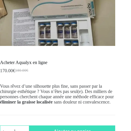
Acheter Aqualyx en ligne
170.00
€
180.00
€
Le
Le
prix
prix
initial
actuel
Vous rêvez d’une silhouette plus fine, sans passer par la
était :
est :
chirurgie esthétique ? Vous n’êtes pas seul(e). Des milliers de
180.00€.
170.00€.
personnes cherchent chaque année une méthode efficace pour
éliminer la graisse localisée
sans douleur ni convalescence.
quantité