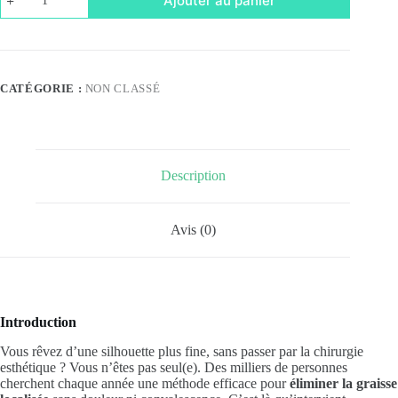
Ajouter au panier
de
Acheter
Aqualyx
en
ligne
CATÉGORIE :
NON CLASSÉ
Description
Avis (0)
Introduction
Vous rêvez d’une silhouette plus fine, sans passer par la chirurgie
esthétique ? Vous n’êtes pas seul(e). Des milliers de personnes
cherchent chaque année une méthode efficace pour
éliminer la graisse