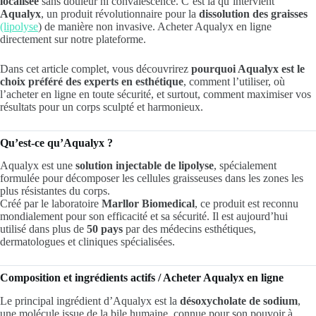
localisée
sans douleur ni convalescence. C’est là qu’intervient
Aqualyx
, un produit révolutionnaire pour la
dissolution des graisses
(lipolyse
) de manière non invasive. Acheter Aqualyx en ligne
directement sur notre plateforme.
Dans cet article complet, vous découvrirez
pourquoi Aqualyx est le
choix préféré des experts en esthétique
, comment l’utiliser, où
l’acheter en ligne en toute sécurité, et surtout, comment maximiser vos
résultats pour un corps sculpté et harmonieux.
Qu’est-ce qu’Aqualyx ?
Aqualyx est une
solution injectable de lipolyse
, spécialement
formulée pour décomposer les cellules graisseuses dans les zones les
plus résistantes du corps.
Créé par le laboratoire
Marllor Biomedical
, ce produit est reconnu
mondialement pour son efficacité et sa sécurité. Il est aujourd’hui
utilisé dans plus de
50 pays
par des médecins esthétiques,
dermatologues et cliniques spécialisées.
Composition et ingrédients actifs / Acheter Aqualyx en ligne
Le principal ingrédient d’Aqualyx est la
désoxycholate de sodium
,
une molécule issue de la bile humaine, connue pour son pouvoir à