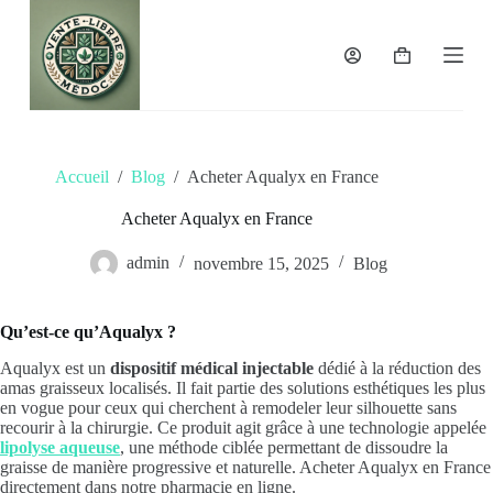
P
a
s
Panier
s
d’achat
e
r
a
u
Accueil
/
Blog
/
Acheter Aqualyx en France
c
o
n
Acheter Aqualyx en France
t
e
admin
novembre 15, 2025
Blog
n
u
Qu’est-ce qu’Aqualyx ?
Aqualyx est un
dispositif médical injectable
dédié à la réduction des
amas graisseux localisés. Il fait partie des solutions esthétiques les plus
en vogue pour ceux qui cherchent à remodeler leur silhouette sans
recourir à la chirurgie. Ce produit agit grâce à une technologie appelée
lipolyse aqueuse
, une méthode ciblée permettant de dissoudre la
graisse de manière progressive et naturelle. Acheter Aqualyx en France
directement dans notre pharmacie en ligne.