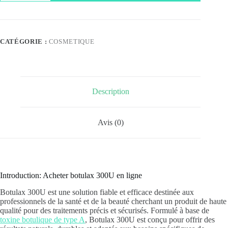
Acheter
botulax
300U
en
ligne
CATÉGORIE :
COSMETIQUE
Description
Avis (0)
Introduction: Acheter botulax 300U en ligne
Botulax 300U est une solution fiable et efficace destinée aux
professionnels de la santé et de la beauté cherchant un produit de haute
qualité pour des traitements précis et sécurisés. Formulé à base de
toxine botulique de type A
, Botulax 300U est conçu pour offrir des