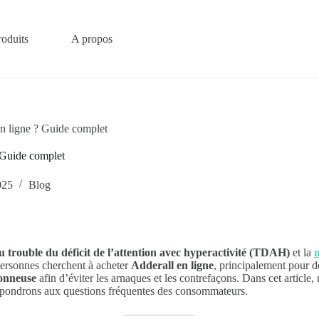
roduits
A propos
en ligne ? Guide complet
 Guide complet
025
Blog
u trouble du déficit de l’attention avec hyperactivité (TDAH)
et la
n
 personnes cherchent à acheter
Adderall en ligne
, principalement pour d
onneuse
afin d’éviter les arnaques et les contrefaçons. Dans cet article
épondrons aux questions fréquentes des consommateurs.