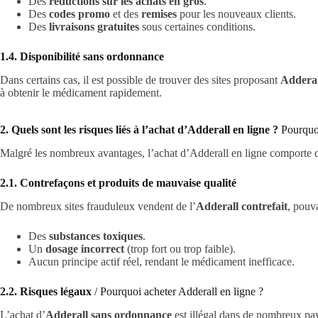
Des
réductions sur les achats en gros
.
Des
codes promo
et des
remises
pour les nouveaux clients.
Des
livraisons gratuites
sous certaines conditions.
1.4. Disponibilité sans ordonnance
Dans certains cas, il est possible de trouver des sites proposant
Adderal
à obtenir le médicament rapidement.
2. Quels sont les risques liés à l’achat d’Adderall en ligne ?
Pourquoi
Malgré les nombreux avantages, l’achat d’Adderall en ligne comporte
2.1. Contrefaçons et produits de mauvaise qualité
De nombreux sites frauduleux vendent de l’
Adderall contrefait
, pouva
Des
substances toxiques
.
Un
dosage incorrect
(trop fort ou trop faible).
Aucun principe actif réel, rendant le médicament inefficace.
2.2. Risques légaux
/ Pourquoi acheter Adderall en ligne ?
L’achat d’
Adderall sans ordonnance
est illégal dans de nombreux pa