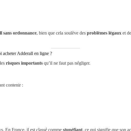
l sans ordonnance
, bien que cela soulève des
problèmes légaux
et de
 acheter Adderall en ligne ?
 des
risques importants
qu’il ne faut pas négliger.
nt contenir :
ys. En France, il est classé comme
stupéfiant
, ce qui signifie que son 