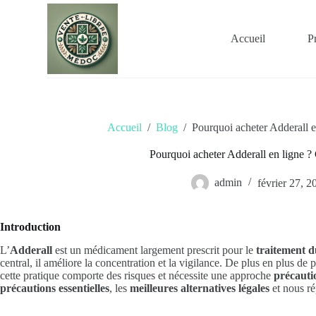
P
a
s
Accueil
P
s
e
r
a
u
c
o
Accueil
/
Blog
/
Pourquoi acheter Adderall 
n
t
Pourquoi acheter Adderall en ligne ?
e
n
admin
février 27, 2
u
Introduction
L’
Adderall
est un médicament largement prescrit pour le
traitement d
central, il améliore la concentration et la vigilance. De plus en plus de
cette pratique comporte des risques et nécessite une approche
précauti
précautions essentielles
, les
meilleures alternatives légales
et nous r