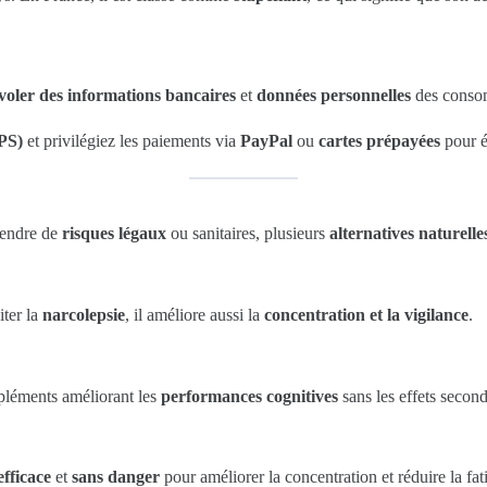
voler des informations bancaires
et
données personnelles
des conso
PS)
et privilégiez les paiements via
PayPal
ou
cartes prépayées
pour év
prendre de
risques légaux
ou sanitaires, plusieurs
alternatives naturelles
iter la
narcolepsie
, il améliore aussi la
concentration et la vigilance
.
ppléments améliorant les
performances cognitives
sans les effets secon
efficace
et
sans danger
pour améliorer la concentration et réduire la fa