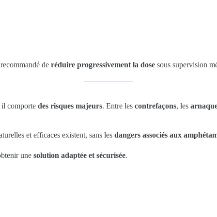
st recommandé de
réduire progressivement la dose
sous supervision mé
s il comporte
des risques majeurs
. Entre les
contrefaçons
, les
arnaqu
aturelles et efficaces existent, sans les
dangers associés aux amphétam
obtenir une
solution adaptée et sécurisée
.