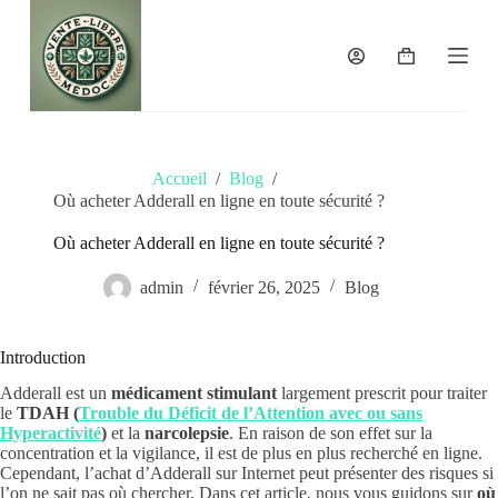
P
a
s
Panier
s
d’achat
e
r
a
u
Accueil
/
Blog
/
c
Où acheter Adderall en ligne en toute sécurité ?
o
n
t
Où acheter Adderall en ligne en toute sécurité ?
e
n
admin
février 26, 2025
Blog
u
Introduction
Adderall est un
médicament stimulant
largement prescrit pour traiter
le
TDAH (
Trouble du Déficit de l’Attention avec ou sans
Hyperactivité
)
et la
narcolepsie
. En raison de son effet sur la
concentration et la vigilance, il est de plus en plus recherché en ligne.
Cependant, l’achat d’Adderall sur Internet peut présenter des risques si
l’on ne sait pas où chercher. Dans cet article, nous vous guidons sur
où