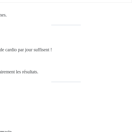
nes.
e cardio par jour suffisent !
airement les résultats.
rmacie