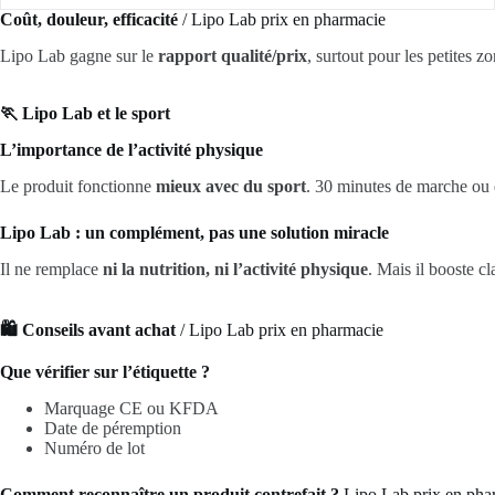
Coût, douleur, efficacité
/ Lipo Lab prix en pharmacie
Lipo Lab gagne sur le
rapport qualité/prix
, surtout pour les petites zo
🏃 Lipo Lab et le sport
L’importance de l’activité physique
Le produit fonctionne
mieux avec du sport
. 30 minutes de marche ou d
Lipo Lab : un complément, pas une solution miracle
Il ne remplace
ni la nutrition, ni l’activité physique
. Mais il booste cl
🛍️ Conseils avant achat
/ Lipo Lab prix en pharmacie
Que vérifier sur l’étiquette ?
Marquage CE ou KFDA
Date de péremption
Numéro de lot
Comment reconnaître un produit contrefait ?
Lipo Lab prix en pha