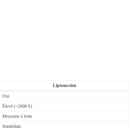
Liposuccion
Oui
Élevé (>2000 €)
Moyenne à forte
Immédiats