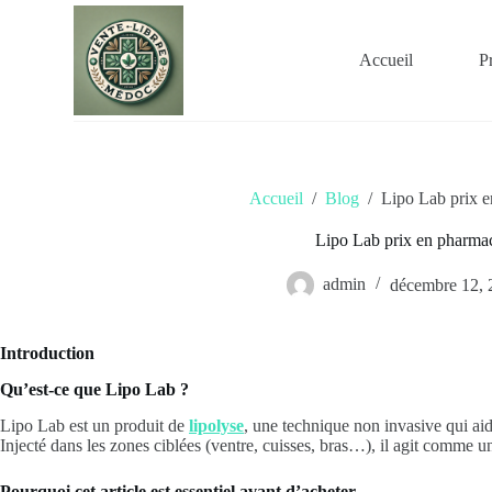
P
a
s
Accueil
P
s
e
r
a
u
c
o
Accueil
/
Blog
/
Lipo Lab prix 
n
t
Lipo Lab prix en pharma
e
n
admin
décembre 12, 
u
Introduction
Qu’est-ce que Lipo Lab ?
Lipo Lab est un produit de
lipolyse
, une technique non invasive qui aide
Injecté dans les zones ciblées (ventre, cuisses, bras…), il agit comme u
Pourquoi cet article est essentiel avant d’acheter