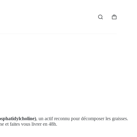
Panier
d’achat
sphatidylcholine)
, un actif reconnu pour décomposer les graisses.
e et faites vous livrer en 48h.