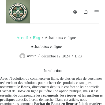
P
a
s
Panier
s
d’achat
e
r
a
u
Accueil
/
Blog
/
Achat botox en ligne
c
o
n
Achat botox en ligne
t
e
admin
décembre 12, 2024
Blog
n
u
Introduction
Avec l’évolution du commerce en ligne, de plus en plus de personnes
recherchent des solutions pour acheter des produits cosmiques,
notamment le
Botox
, directement depuis le confort de leur domicile.
L’achat de Botox en ligne peut être une option pratique, mais il est
essentiel de comprendre les
règlements
, les
risques
, et les
meilleures
pratiques
associés à cette démarche. Dans cet article, nous
examinerons comment
l’achat du Botox en ligne se fait de manière